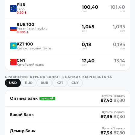
EUR
100,40
101,40
Евро
сом
сом
0,20
↓
RUB 100
1,045
1,095
Российский рубль
сом
сом
0,005
↓
KZT 100
0,18
0,195
Казахстанский тенге
сом
сом
CNY
12,40
13,14
Китайский юань
сом
сом
СРАВНЕНИЕ КУРСОВ ВАЛЮТ В БАНКАХ КЫРГЫЗСТАНА
USD
EUR
RUB
KZT
CNY
Купить
Продать
Оптима Банк
ЛУЧШИЙ
87,40
87,80
Купить
Продать
Бакай Банк
87,36
87,80
Купить
Продать
Демир Банк
87,36
87,80