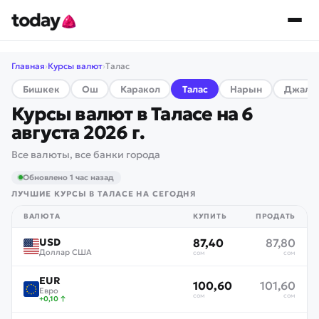
Главная
›
Курсы валют
›
Талас
Бишкек
Ош
Каракол
Талас
Нарын
Джалал
Курсы валют в
Таласе
на
6
августа 2026 г.
Все валюты, все банки города
Обновлено 1 час назад
ЛУЧШИЕ КУРСЫ В
ТАЛАСЕ
НА СЕГОДНЯ
ВАЛЮТА
КУПИТЬ
ПРОДАТЬ
USD
87,40
87,80
Доллар США
сом
сом
EUR
100,60
101,60
Евро
сом
сом
+
0,10
↑