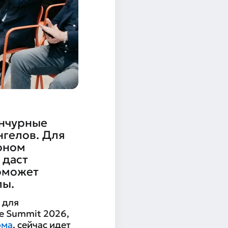
енчурные
нгелов. Для
оном
 даст
оможет
лы.
 для
e Summit 2026,
ома
, сейчас идет