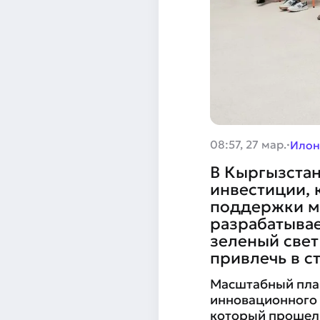
·
08:57, 27 мар.
Илон
В Кыргызста
инвестиции, 
поддержки ме
разрабатывае
зеленый све
привлечь в с
Масштабный пла
инновационного 
который прошел 