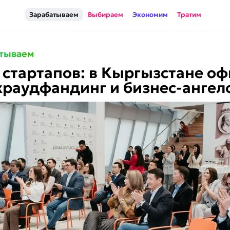
Зарабатываем
Выбираем
Экономим
Тратим
тываем
 стартапов: в Кыргызстане о
краудфандинг и бизнес-ангел