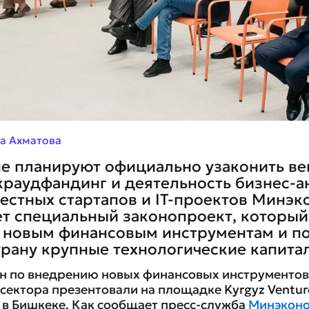
а Ахматова
не планируют официально узаконить в
краудфандинг и деятельность бизнес-а
стных стартапов и IT-проектов Минэк
т специальный законопроект, который
т новым финансовым инструментам и п
трану крупные технологические капита
н по внедрению новых финансовых инструментов
сектора презентовали на площадке Kyrgyz Ventur
в Бишкеке. Как сообщает пресс-служба
Минэкон