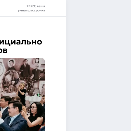
ZERO: ваша
умная рассрочка
фициально
ов