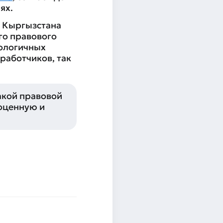
ях.
е Кыргызстана
го правового
нологичных
работчиков, так
акой правовой
оценную и