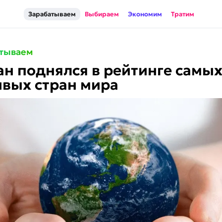
Зарабатываем
Выбираем
Экономим
Тратим
тываем
н поднялся в рейтинге самы
вых стран мира