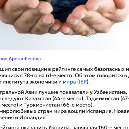
лия Арстанбекова
шил свои позиции в рейтинге самых безопасных
явшись с 78-го на 61-е место. Об этом говорится в
 института экономики и
мира (IEP
).
тральной Азии лучшие показатели у Узбекистана,
е следуют Казахстан (44-е место), Таджикистан (47-
 место) и Туркменистан (66-е место).
 миролюбивых стран мира вошли Исландия, Новая
ения и Ирландия.
ейтинга оказались Украина, занявшая 160-е место,