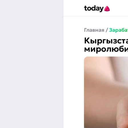
Главная
/
Зараба
Кыргызста
миролюби