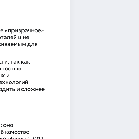
ое «призрачное»
талей и не
еживаемым для
и, так как
олностью
х и
технологий
одить и сложнее
: оно
В качестве
 конфликта 2011