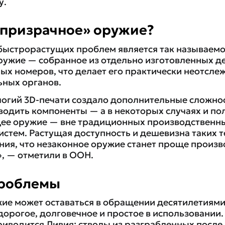
у.
«призрачное» оружие?
быстрорастущих проблем является так называем
ружие — собранное из отдельно изготовленных де
х номеров, что делает его практически неотсл
ных органов.
логий 3D-печати создало дополнительные сложност
водить компоненты — а в некоторых случаях и п
е оружие — вне традиционных производственны
стем. Растущая доступность и дешевизна таких 
ния, что незаконное оружие станет проще произв
, — отметили в ООН.
проблемы
ие может оставаться в обращении десятилетиями
орогое, долговечное и простое в использовании. 
риводится Ливия: стволы из разграбленных после