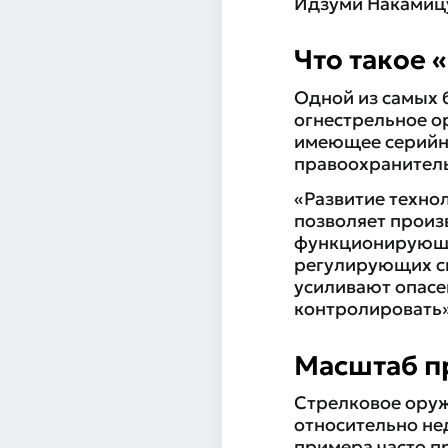
Идзуми Накамиц
Что такое 
Одной из самых 
огнестрельное о
имеющее серийны
правоохранитель
«Развитие техно
позволяет произ
функционирующе
регулирующих си
усиливают опасе
контролировать»
Масштаб 
Стрелковое оруж
относительно нед
примера часто п