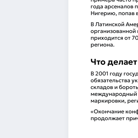
года арсеналов 
Нигерию, попав 
В Латинской Аме
организованной 
приходится от 7
региона.
Что делае
В 2001 году гос
обязательства у
складов и борот
международный 
маркировки, рег
«Окончание конф
продолжает прич