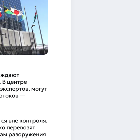
суждают
 В центре
экспертов, могут
потоков —
ся вне контроля.
ко перевозят
сам разоружения