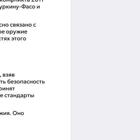
Буркину-Фасо и
но связано с
ое оружие
тях этого
 взяв
ть безопасность
ринят
е стандарты
жия. Оно