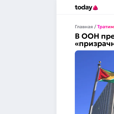
Главная
/
Тратим
В ООН пре
«призрач