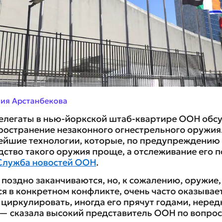
ия Арстанбекова
делегаты в нью-йоркской штаб-квартире ООН об
ространение незаконного огнестрельного оружия.
ейшие технологии, которые, по предупреждению 
дство такого оружия проще, а отслеживание его 
Служба новостей ООН
.
 поздно заканчиваются, но, к сожалению, оружие,
я в конкретном конфликте, очень часто оказывает
циркулировать, иногда его прячут годами, неред
 — сказала высокий представитель ООН по вопро