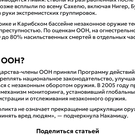
позже всплыли по всему Сахелю, включая Нигер, 
в руки экстремистских группировок.
рике и Карибском бассейне незаконное оружие тес
преступностью. По оценкам ООН, на огнестрельн
0 до 80% насильственных смертей в отдельных час
т ООН?
ударства-члены ООН приняли Программу действий,
креплять национальное законодательство, улучша
ься с незаконным оборотом оружия. В 2005 году п
механизм мониторинга, установивший глобальны
истрации и отслеживания незаконного оружия.
ликта не означает прекращение циркуляции ору
инять вред людям», — подчеркнула Накамицу.
Поделиться статьей