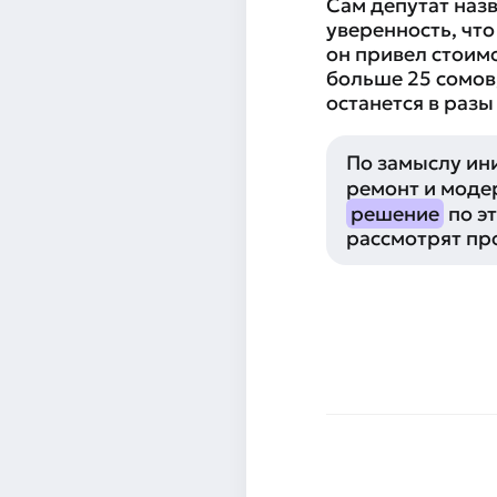
Сам депутат наз
уверенность, что
он привел стоим
больше 25 сомов
останется в разы
По замыслу ин
ремонт и моде
решение
по эт
рассмотрят пр