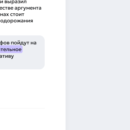
и выразил
естве аргумента
нах стоит
 подорожания
фов пойдут на
тельное
иативу