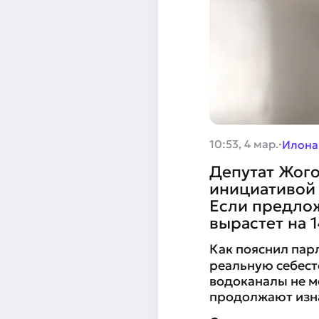
·
10:53, 4 мар.
Илона
Депутат Жог
инициативой 
Если предлож
вырастет на 1
Как пояснил пар
реальную себест
водоканалы не м
продолжают изн