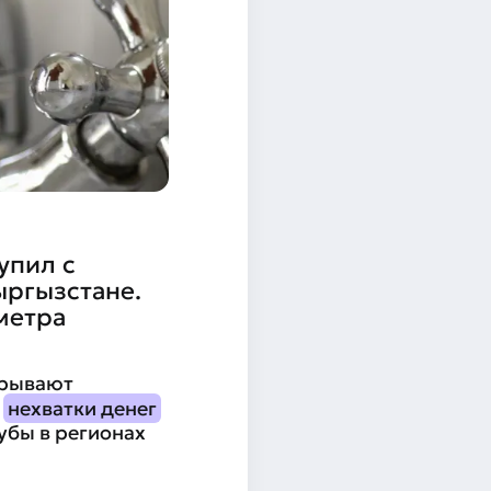
упил с
ыргызстане.
метра
крывают
й
нехватки денег
убы в регионах