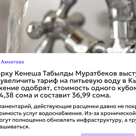
 Ахматова
орку Кенеша Табылды Муратбеков выст
увеличить тариф на питьевую воду в К
ение одобрят, стоимость одного кубо
4,38 сома и составит 36,99 сома.
ламентарий, действующие расценки давно не по
оимость услуг водоснабжения. Из-за хроническо
огут полноценно обновлять инфраструктуру, а тр
ашиваться.