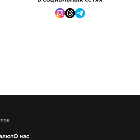
слов
алют
О нас