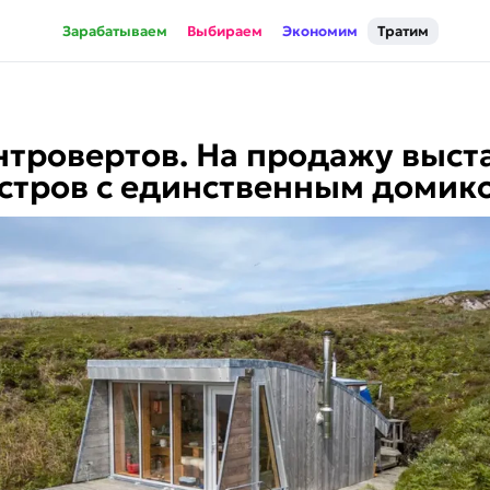
Зарабатываем
Выбираем
Экономим
Тратим
нтровертов. На продажу выст
стров с единственным домик