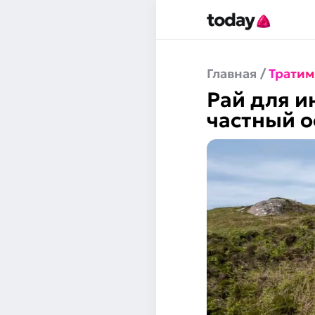
Главная
/
Тратим
Рай для и
частный о