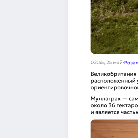
·
02:35, 25 май
Роза
Великобритания 
расположенный у 
ориентировочной
Муллаграх — сам
около 36 гектар
и является част