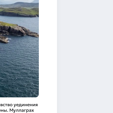
увство уединения
ены. Муллаграх