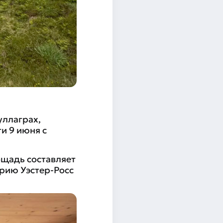
уллаграх,
и 9 июня с
ощадь составляет
рию Уэстер-Росс