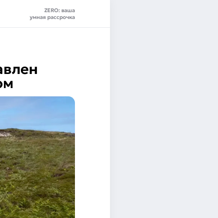
ZERO: ваша
умная рассрочка
авлен
ом