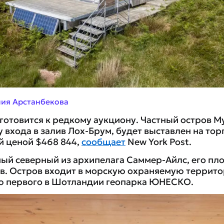
лия Арстанбекова
готовится к редкому аукциону. Частный остров М
входа в залив Лох-Брум, будет выставлен на торг
 ценой $468 844,
сообщает
New York Post.
ый северный из архипелага Саммер-Айлс, его пл
ов. Остров входит в морскую охраняемую террито
ью первого в Шотландии геопарка ЮНЕСКО.