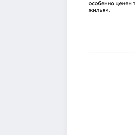
особенно ценен т
жилья».