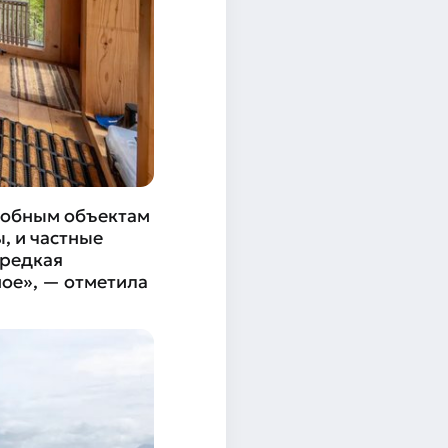
одобным объектам
, и частные
 редкая
ное», — отметила