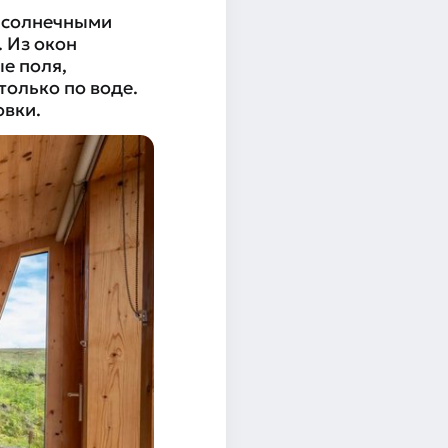
 солнечными
 Из окон
е поля,
только по воде.
овки.