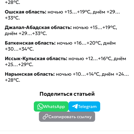
+28°C.
Ошская область:
ночью +15…+19°C, днём +29…
+33°C.
Джалал-Абадская область:
ночью +15…+19°C,
днём +29…+33°C.
Баткенская область:
ночью +16…+20°C, днём
+30…+34°C.
Иссык-Кульская область:
ночью +12…+16°C, днём
+25…+29°C.
Нарынская область:
ночью +10…+14°C, днём +24…
+28°C.
Поделиться статьей
WhatsApp
Telegram
Скопировать ссылку