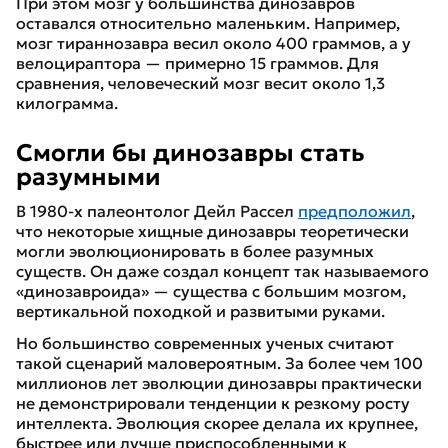
При этом мозг у большинства динозавров
оставался относительно маленьким. Например,
мозг тираннозавра весил около 400 граммов, а у
велоцираптора — примерно 15 граммов. Для
сравнения, человеческий мозг весит около 1,3
килограмма.
Смогли бы динозавры стать
разумными
В 1980-х палеонтолог Дейл Рассел
предположил
,
что некоторые хищные динозавры теоретически
могли эволюционировать в более разумных
существ. Он даже создал концепт так называемого
«динозавроида» — существа с большим мозгом,
вертикальной походкой и развитыми руками.
Но большинство современных ученых считают
такой сценарий маловероятным. За более чем 100
миллионов лет эволюции динозавры практически
не демонстрировали тенденции к резкому росту
интеллекта. Эволюция скорее делала их крупнее,
быстрее или лучше приспособленными к