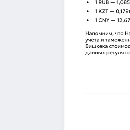
1 RUB — 1,085
1 KZT — 0,179
1 CNY — 12,6
Напомним, что Н
учета и таможен
Бишкека стоимос
данных регулято