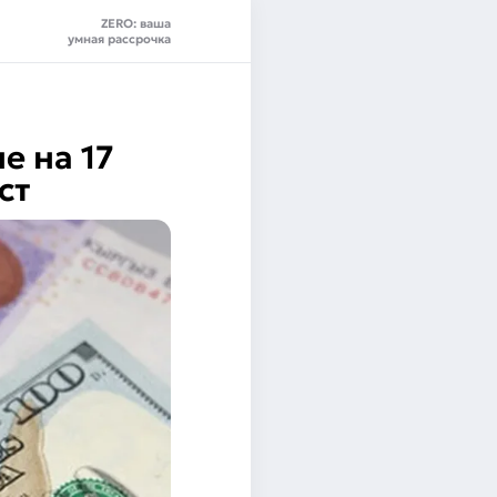
ZERO: ваша
умная рассрочка
е на 17
ст