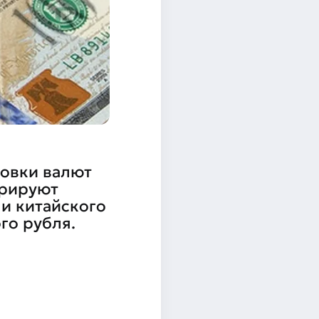
овки валют
трируют
 и китайского
го рубля.