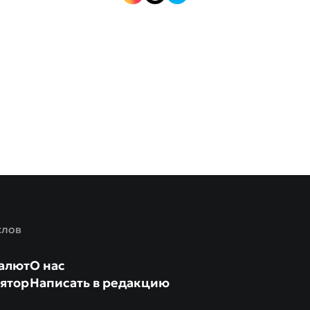
слов
алют
О нас
ятор
Написать в редакцию