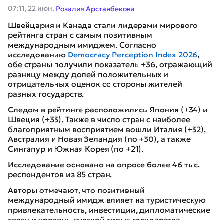
·
07:11, 22 июн.
Розалия Арстанбекова
Швейцария и Канада стали лидерами мирового
рейтинга стран с самым позитивным
международным имиджем. Согласно
исследованию
Democracy Perception Index 2026
,
обе страны получили показатель +36, отражающий
разницу между долей положительных и
отрицательных оценок со стороны жителей
разных государств.
Следом в рейтинге расположились Япония (+34) и
Швеция (+33). Также в число стран с наиболее
благоприятным восприятием вошли Италия (+32),
Австралия и Новая Зеландия (по +30), а также
Сингапур и Южная Корея (по +21).
Исследование основано на опросе более 46 тыс.
респондентов из 85 стран.
Авторы отмечают, что позитивный
международный имидж влияет на туристическую
привлекательность, инвестиции, дипломатические
связи и уровень «мягкой силы» государства.