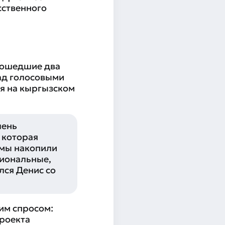
сственного
рошедшие два
над голосовыми
ая на кыргызском
чень
 которая
 мы накопили
циональные,
лся Денис со
им спросом:
проекта