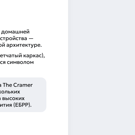
й домашней
устройства —
ой архитектуре.
тчатый каркас),
тся символом
а The Cramer
кольких
а высоких
ития (ЕБРР).