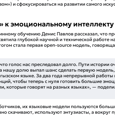
зом») и сфокусироваться на развитии самого иску
» к эмоциональному интеллекту
нному обучению Денис Павлов рассказал, что п
святила глубокой научной и технической работе 
тогом стала первая open-source модель, говорящ
 что голос нас преследовал долго. Пути истории о
на нашу долю выпал шанс сделать первую модель,
ргызском языке. За два года непрерывной работы
нций, чтобы теперь с нуля готовить большие эмо
и, которые говорят на разных языках», — подели
ботчиков, их языковые модели пользуются больш
но скачивают, используют энтузиасты, а вокруг 