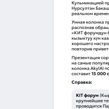
Кульминацией пр
Нурсултан Бакашо
реальном времен
Умная колонка п
распознав обращ
«КИТ форумдун 
кызыктуу күн ка
хорошего настрое
повторив привет
Презентация сор
на самые популя
колонка AkylAI п
составит
15 000 
Справка:
KIT форум
(Кыр
крупнейшее те
проводится Па