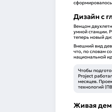
сформировалось
Дизайн с 
Венцом двухлет
умной станции. 
теперь новый ди
Внешний вид де
что, по словам 
национальной ид
Чтобы подготов
Project работ
месяцев. Прое
технологий (ПВ
Живая демо