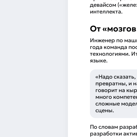
девайсом («желе
интеллекта.
От «мозгов
Инженер по маши
года команда по
технологиями. И
языке.
«Надо сказать,
превратны, и 
говорит на кы
много компете
сложные модел
сцены.
По словам разра
разработки актив