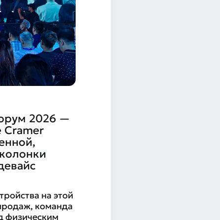
форум 2026 —
e Cramer
енной,
 колонки
 девайс
тройства на этой
 продаж, команда
д физическим