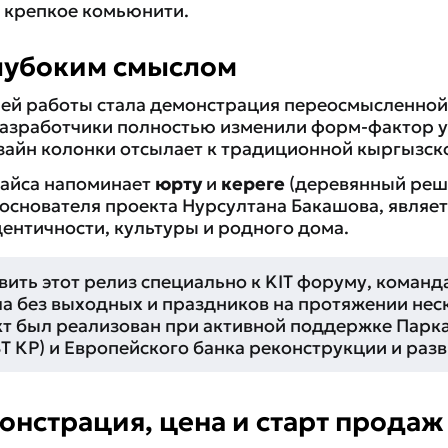
 крепкое комьюнити.
глубоким смыслом
ней работы стала демонстрация переосмысленно
Разработчики полностью изменили форм-фактор 
зайн колонки отсылает к традиционной кыргызск
вайса напоминает
юрту
и
кереге
(деревянный реше
сооснователя проекта Нурсултана Бакашова, являе
ентичности, культуры и родного дома.
ить этот релиз специально к KIT форуму, команд
ала без выходных и праздников на протяжении нес
кт был реализован при активной поддержке Парк
Т КР) и Европейского банка реконструкции и разв
нстрация, цена и старт продаж