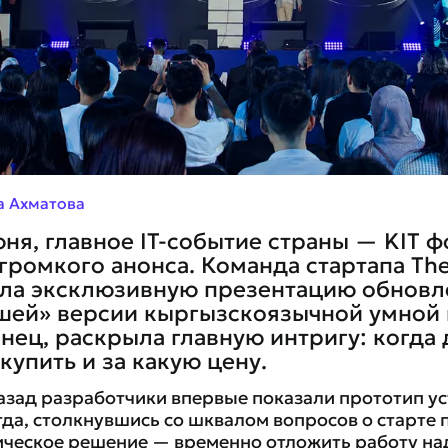
а Ахматова
юня, главное IT-событие страны — KIT 
 громкого анонса. Команда стартапа Th
ела эксклюзивную презентацию обновл
шей» версии кыргызскоязычной умной
онец, раскрыла главную интригу: когда
купить и за какую цену.
назад разработчики впервые показали прототип ус
гда, столкнувшись со шквалом вопросов о старте
ическое решение — временно отложить работу на