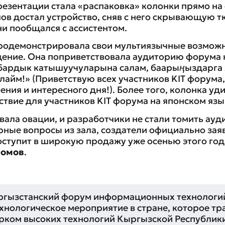
езентации стала «распаковка» колонки прямо на 
в достал устройство, сняв с него скрывающую тк
и пообщался с ассистентом.
родемонстрировала свои мультиязычные возможн
ение. Она поприветствовала аудиторию форума 
бардык катышуучуларына салам, баарыңыздарга
алайм!»
(Приветствую всех участников KIT форума
ния и интересного дня!). Более того, колонка уди
ствие для участников KIT форума на японском язы
вала овации, и разработчики не стали томить ау
рные вопросы из зала, создатели официально зая
оступит в широкую продажу уже осенью этого года
сомов
.
гызстанский форум информационных технологи
хнологическое мероприятие в стране, которое т
рком высоких технологий Кыргызской Республики 