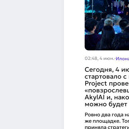
·
02:48, 4 июн.
Илон
Сегодня, 4 и
стартовало с
Project пров
«повзрослев
AkylAI и, нак
можно будет 
Ровно два года 
же площадке. То
приняла стратег