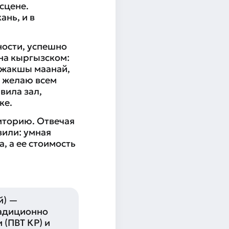
сцене.
ань, и в
ости, успешно
на кыргызском:
 жакшы маанай,
, желаю всем
вила зал,
ке.
диторию. Отвечая
вили: умная
, а ее стоимость
й) —
радиционно
(ПВТ КР) и