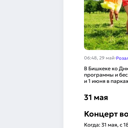
·
06:48, 29 май
Роза
В Бишкеке ко Дн
программы и бес
и 1 июня в парка
31 мая
Концерт во
Когда: 31 мая, с 