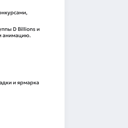
конкурсами,
ппы D Billions и
и анимацию.
адки и ярмарка