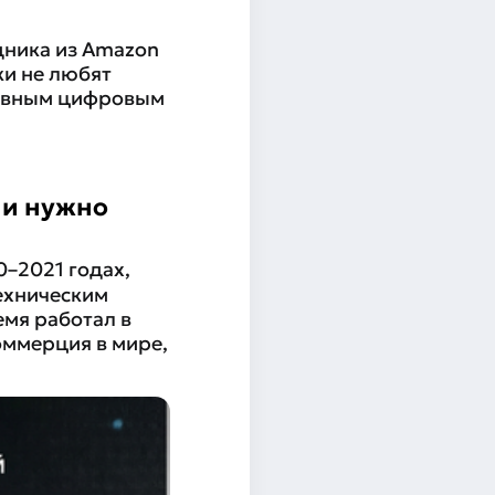
дника из Amazon
ки не любят
главным цифровым
 и нужно
0–2021 годах,
техническим
емя работал в
оммерция в мире,