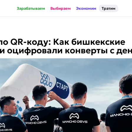
Зарабатываем
Выбираем
Экономим
Тратим
о QR-коду: Как бишкекские
и оцифровали конверты с де