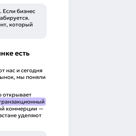
. Если бизнес
абируется.
ент, который
ынке есть
т нас и сегодня
рынок, мы поняли
о открывает
транзакционный
ной коммерции —
зстане уделяют