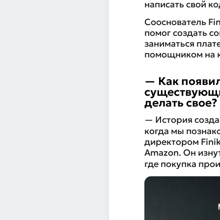
написать свой ко
Сооснователь Fin
помог создать с
заниматься плат
помощником на 
— Как появил
существующи
делать свое?
— История создан
когда мы познак
директором Finik
Amazon. Он изну
где покупка про