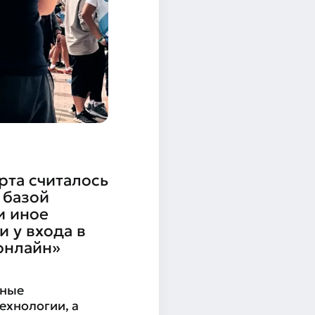
рта считалось
 базой
и иное
 у входа в
онлайн»
тные
ехнологии, а