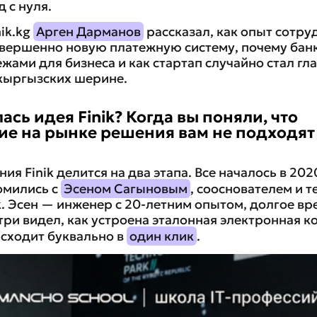
д с нуля.
ik.kg
Арген Дарманов
рассказал, как опыт сотру
овершенно новую платежную систему, почему бан
ежами для бизнеса и как стартап случайно стал 
кыргызских шерине.
ась идея Finik? Когда вы поняли, что
е на рынке решения вам не подходят
ия Finik делится на два этапа. Все началось в 202
омились с
Эсеном Сагыновым
, сооснователем и 
. Эсен — инженер с 20-летним опытом, долгое вр
три видел, как устроена эталонная электронная к
исходит буквально в
один клик
.