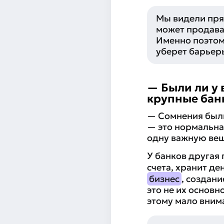
Мы видели пря
может продава
Именно поэтом
уберет барьеры
— Были ли у 
крупные бан
— Сомнения были,
— это нормальна
одну важную вещь
У банков другая 
счета, хранит де
бизнес
, создан
это не их основ
этому мало вним