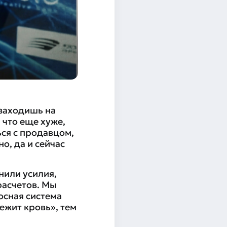
 заходишь на
 что еще хуже,
ся с продавцом,
о, да и сейчас
нили усилия,
расчетов. Мы
осная система
ежит кровь», тем