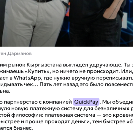
ген Дарманов
этим рынок Кыргызстана выглядел удручающе. Ты
жимаешь «Купить», но ничего не происходит. Или,
ает в WhatsApp, где нужно вручную переписывать
кидывать чек… Пять лет назад это было повсеместн
ьна.
то партнерство с компанией
QuickPay
. Мы объеди
 нуля новую платежную систему для безналичных 
стой философии: платежная система — это кровен
быстрее и проще проходят деньги, тем быстрее «б
ется бизнес.