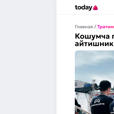
Главная
/
Тратим
Кошумча п
айтишник