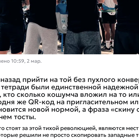
лено
10:59, 2 мар.
 назад прийти на той без пухлого конве
 тетради были единственной надежной
, кто сколько кошумча вложил на то ил
одня же QR-код на пригласительном или
новится новой нормой, а фраза «скину 
чем тосты.
то стоят за этой тихой революцией, являются мес
оторые решили не просто скопировать западные т