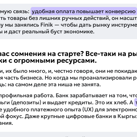
мую связь:
удобная оплата повышает конверсию
ть товары без лишних ручных действий, он масшт
у мы занялись Finik — чтобы дать рынку инструм
 и даст реальный буст экономике.
вас сомнения на старте? Все-таки на р
ки с огромными ресурсами.
 их было много, и, честно говоря, они не покидаю
я часть бизнеса. Но когда мы проанализировали 
: на самом деле эта ниша не занята.
профильная работа. Банк зарабатывает на том, чт
ньги (депозиты) и выдает кредиты. Это их хлеб. А
ие удобного платежного опыта (UX) для электрон
ной фокус. Даже крупные цифровые банки в Кыргы
ания.