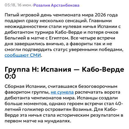
·
05:18, 16 июн.
Розалия Арстанбекова
Пятый игровой день чемпионата мира 2026 года
подарил сразу несколько сенсаций. Главными
неожиданностями стали нулевая ничья Испании с
дебютантом турнира Кабо-Верде и потеря очков
Бельгией в матче с Египтом. Все четыре встречи
дня завершились вничью, а фавориты так и не
смогли подтвердить статус уверенными победами,
сообщают СМИ
.
Группа H: Испания — Кабо-Верде
0:0
Сборная Испании, считавшаяся безоговорочным
фаворитом группы,
не сумела
распечатать ворота
дебютанта чемпионатов мира. Испанцы создали
больше моментов, однако героем встречи стал 40-
летний голкипер островитян Возинья. Для Кабо-
Верде эта ничья стала историческим результатом в
первом матче на мундиалях.