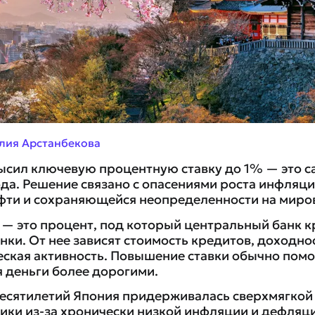
лия Арстанбекова
ысил ключевую процентную ставку до 1% — это 
ода. Решение связано с опасениями роста инфляци
ти и сохраняющейся неопределенности на миро
 — это процент, под который центральный банк к
ки. От нее зависят стоимость кредитов, доходно
ская активность. Повышение ставки обычно помо
 деньги более дорогими.
есятилетий Япония придерживалась сверхмягкой
ики из-за хронически низкой инфляции и дефляции