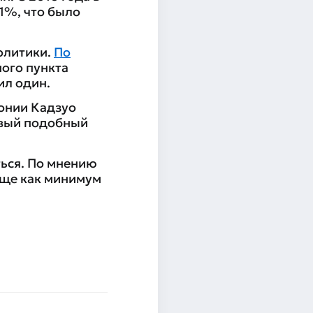
,1%, что было
олитики.
По
ного пункта
ил один.
понии Кадзуо
рвый подобный
ься. По мнению
еще как минимум