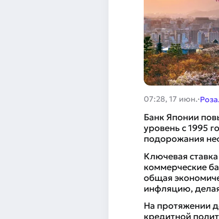
·
07:28, 17 июн.
Роза
Банк Японии пов
уровень с 1995 г
подорожания неф
Ключевая ставка
коммерческие бан
общая экономиче
инфляцию, делая
На протяжении д
кредитной полит