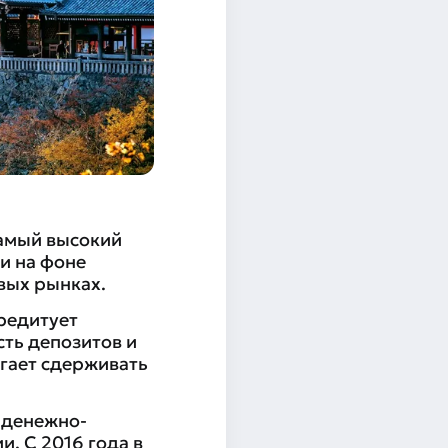
самый высокий
и на фоне
вых рынках.
редитует
сть депозитов и
гает сдерживать
 денежно-
. С 2016 года в