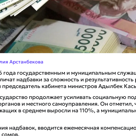
лия Арстанбекова
26 года государственным и муниципальным служ
личат надбавки за сложность и результативность
 председатель кабинета министров Адылбек Кас
государство продолжает усиливать социальную п
рганов и местного самоуправления. Он отметил, ч
жащих в среднем выросли на 110%, а муниципаль
я надбавок, вводится ежемесячная компенсацио
 сомов.