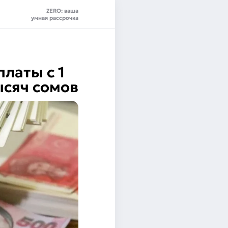
ZERO: ваша
умная рассрочка
латы с 1
ысяч сомов