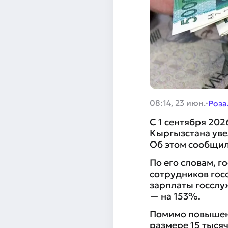
·
08:14, 23 июн.
Роза
С 1 сентября 20
Кыргызстана уве
Об этом сообщил
По его словам, 
сотрудников госо
зарплаты госслу
— на 153%.
Помимо повышени
размере 15 тысяч