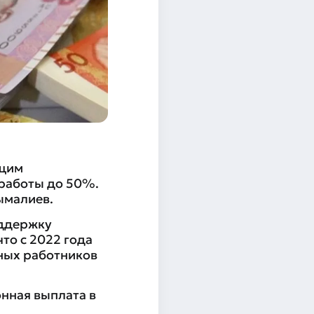
ащим
 работы до 50%.
ымалиев.
оддержку
то с 2022 года
ных работников
нная выплата в