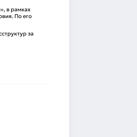
», в рамках
вия. По его
структур за