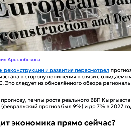
лия Арстанбекова
к реконструкции и развития пересмотрел
прогноз
зстана в сторону понижения в связи с ожидаемы
С. Это следует из обновлённого обзора регионал
 прогнозу, темпы роста реального ВВП Кыргызста
 (февральский прогноз был 9%) и до 7% в 2027 го
ит экономика прямо сейчас?