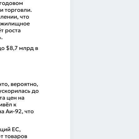
 годовом
и торговли.
лении, что
и жилищное
ёт роста
.
о $8,7 млрд в
то, вероятно,
ускорилась до
та цен на
ивёл к
а Аи-92, что
ций ЕС,
рт товаров