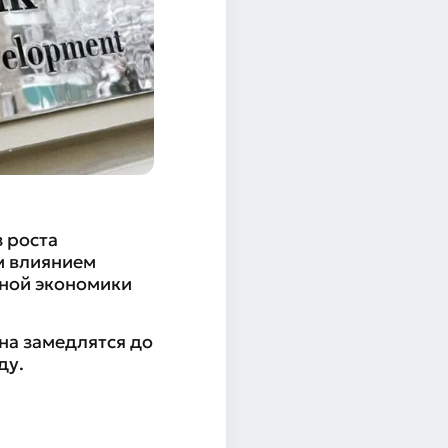
 роста
м влиянием
ьной экономики
на замедлятся до
ду.