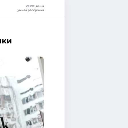
ZERO: ваша
умная рассрочка
ики