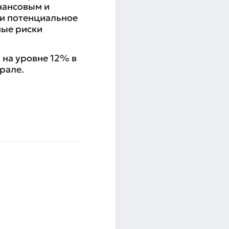
нансовым и
 и потенциальное
ные риски
 на уровне 12% в
рале.