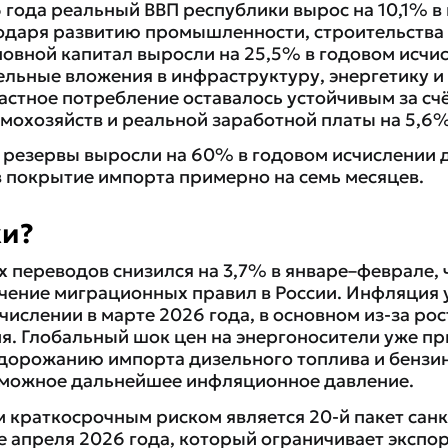
6 года реальный ВВП республики вырос на 10,1% в
одаря развитию промышленности, строительства 
новной капитал выросли на 25,5% в годовом исчис
ельные вложения в инфраструктуру, энергетику 
астное потребление оставалось устойчивым за сч
мохозяйств и реальной заработной платы на 5,6%
езервы выросли на 60% в годовом исчислении д
в покрытие импорта примерно на семь месяцев.
ки?
 переводов снизился на 3,7% в январе–феврале, ч
чение миграционных правил в России. Инфляция 
числении в марте 2026 года, в основном из-за рос
я. Глобальный шок цен на энергоносители уже пр
дорожанию импорта дизельного топлива и бензин
зможное дальнейшее инфляционное давление.
раткосрочным риском является 20-й пакет санк
е апреля 2026 года, который ограничивает экспо