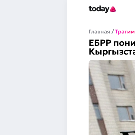
Главная
/
Тратим
ЕБРР пони
Кыргызста