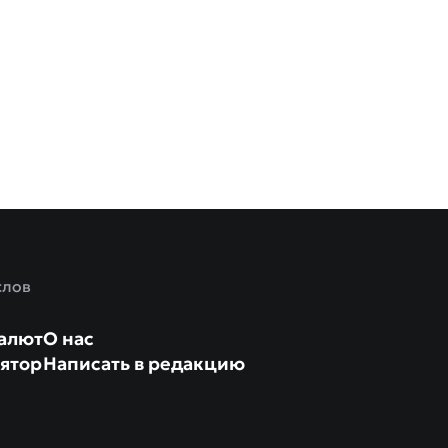
слов
алют
О нас
ятор
Написать в редакцию