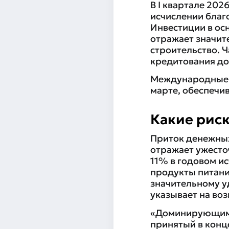
В I квартале 202
исчислении благ
Инвестиции в ос
отражает значит
строительство. Ч
кредитования до
Международные р
марте, обеспечи
Какие рис
Приток денежных
отражает ужесто
11% в годовом ис
продукты питани
значительному у
указывает на во
«Доминирующим к
принятый в конц