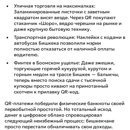
Уличная торговля на максималках:
Заламинированные листочки с заветным
квадратом висят везде. Через QR покупают
стаканчик «Шоро», ведро черешни на рынке и
даже крупную бытовую технику.
Транспортная революция: Наклейки с кодами в
автобусах Бишкека позволили мэрии
полностью отказаться от наличной оплаты
водителю.
Финтех в Боомском ущелье: Даже эжешки,
торгующие горячей кукурузой, курутом и
горным медом на трассе Бишкек — Балыкчы,
теперь вместо поиска сдачи с тысячной
купюры просто кивают на примотанный
скотчем к прилавку QR-код.
QR-платежи победили физические банкноты своей
первобытной простотой. Но тотальный исход
денег в цифровое облако спровоцировал
следующий неизбежный процесс: бишкекчане
просто перестали обналичивать свои доходы.