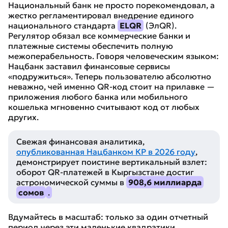
Национальный банк не просто порекомендовал, а
жестко регламентировал внедрение единого
национального стандарта
ELQR
(ЭлQR).
Регулятор обязал все коммерческие банки и
платежные системы обеспечить полную
межоперабельность. Говоря человеческим языком:
Нацбанк заставил финансовые сервисы
«подружиться». Теперь пользователю абсолютно
неважно, чей именно QR-код стоит на прилавке —
приложения любого банка или мобильного
кошелька мгновенно считывают код от любых
других.
Свежая финансовая аналитика,
опубликованная Нацбанком КР в 2026 году
,
демонстрирует поистине вертикальный взлет:
оборот QR-платежей в Кыргызстане достиг
астрономической суммы в
908,6 миллиарда
сомов
.
Вдумайтесь в масштаб: только за один отчетный
период через эти маленькие квадратики