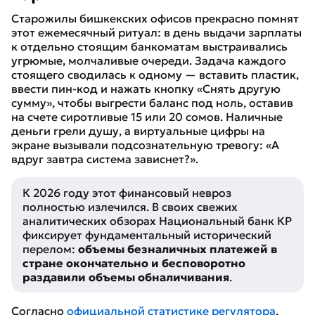
Старожилы бишкекских офисов прекрасно помнят
этот ежемесячный ритуал: в день выдачи зарплаты
к отдельно стоящим банкоматам выстраивались
угрюмые, молчаливые очереди. Задача каждого
стоящего сводилась к одному — вставить пластик,
ввести пин-код и нажать кнопку «Снять другую
сумму», чтобы выгрести баланс под ноль, оставив
на счете сиротливые 15 или 20 сомов. Наличные
деньги грели душу, а виртуальные цифры на
экране вызывали подсознательную тревогу:
«А
вдруг завтра система зависнет?»
.
К 2026 году этот финансовый невроз
полностью излечился. В своих свежих
аналитических обзорах Национальный банк КР
фиксирует фундаментальный исторический
перелом:
объемы безналичных платежей в
стране окончательно и бесповоротно
раздавили объемы обналичивания
.
Согласно
официальной статистике регулятора
,