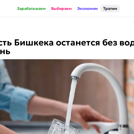
Зарабатываем
Выбираем
Экономим
Тратим
сть Бишкека останется без во
ень