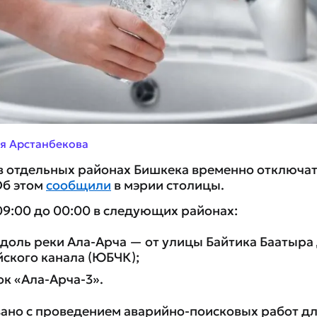
я Арстанбекова
, в отдельных районах Бишкека временно отключа
Об этом
сообщили
в мэрии столицы.
09:00 до 00:00 в следующих районах:
доль реки Ала-Арча — от улицы Байтика Баатыр
ского канала (ЮБЧК);
к «Ала-Арча-3».
ано с проведением аварийно-поисковых работ д