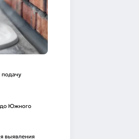
т подачу
а до Южного
ля выявления