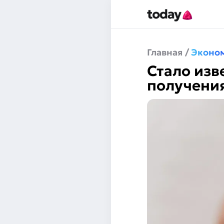
Главная
/
Эконо
Стало изв
получени