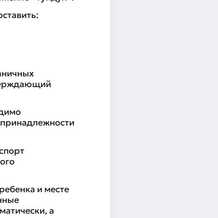
ставить:
аничных
тверждающий
одимо
о принадлежности
аспорт
ного
ребенка и месте
нные
матически, а