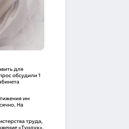
авить для
опрос обсудили 1
абинета
стижения им
сячно. На
стерства труда,
ожение «Тундук».