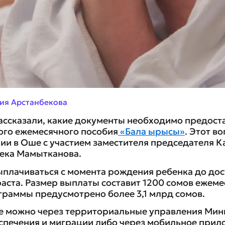
ия Арстанбекова
ассказали, какие документы необходимо предост
го ежемесячного пособия
«Бала ырысы»
. Этот в
ии в Оше с участием заместителя председателя К
ека Мамытканова.
ыплачиваться с момента рождения ребенка до до
аста. Размер выплаты составит 1200 сомов ежеме
раммы предусмотрено более 3,1 млрд сомов.
е можно через территориальные управления Мини
спечения и миграции либо через мобильное прил