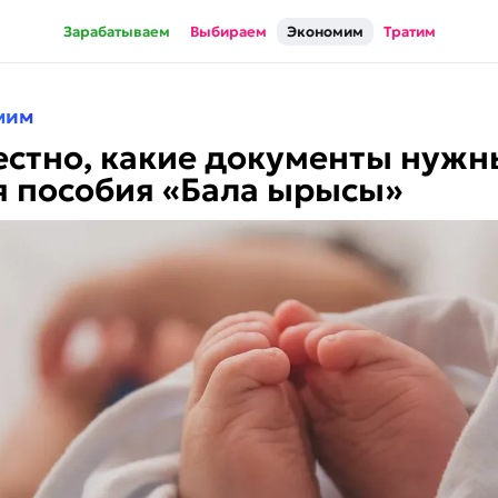
Зарабатываем
Выбираем
Экономим
Тратим
мим
естно, какие документы нужн
я пособия «Бала ырысы»