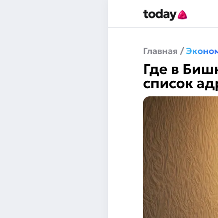
Главная
/
Эконо
Где в Биш
список ад