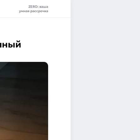
ZERO: ваша
умная рассрочка
олный