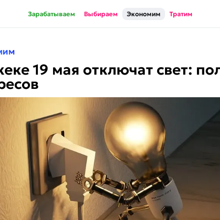
Зарабатываем
Выбираем
Экономим
Тратим
мим
кеке 19 мая отключат свет: п
ресов