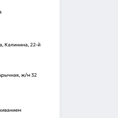
а
, Калинина, 22-й
Арычная, ж/м 32
живанием