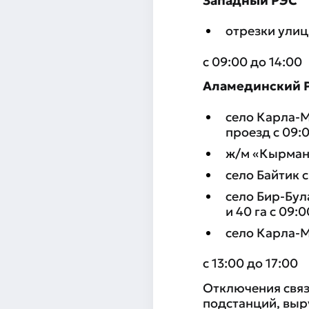
Западный РЭС
отрезки улиц
с 09:00 до 14:00
Аламединский 
село Карла-М
проезд с 09:0
ж/м «Кырман»
село Байтик с
село Бир-Бул
и 40 га с 09:0
село Карла-
с 13:00 до 17:00
Отключения связ
подстанций, выр