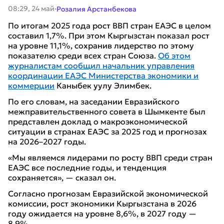
·
08:29, 24 май
Розалия Арстанбекова
По итогам 2025 года рост ВВП стран ЕАЭС в целом
составил 1,7%. При этом Кыргызстан показал рост
на уровне 11,1%, сохранив лидерство по этому
показателю среди всех стран Союза.
Об этом
журналистам сообщил начальник управления
координации ЕАЭС Министерства экономики и
коммерции
Каныбек уулу Элимбек.
По его словам, на заседании Евразийского
межправительственного совета в Шымкенте был
представлен доклад о макроэкономической
ситуации в странах ЕАЭС за 2025 год и прогнозах
на 2026–2027 годы.
«Мы являемся лидерами по росту ВВП среди стран
ЕАЭС все последние годы, и тенденция
сохраняется», — сказал он.
Согласно прогнозам Евразийской экономической
комиссии, рост экономики Кыргызстана в 2026
году ожидается на уровне 8,6%, в 2027 году —
8,9%.