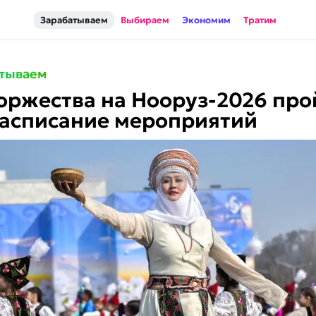
Зарабатываем
Выбираем
Экономим
Тратим
тываем
оржества на Нооруз-2026 про
Расписание мероприятий