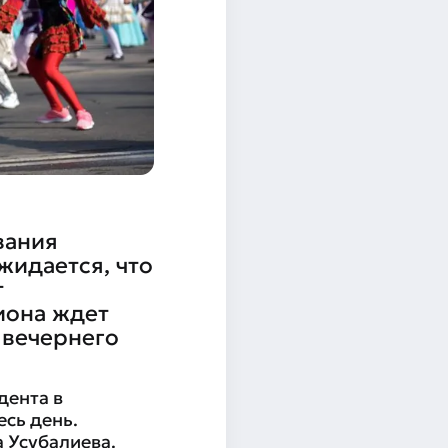
вания
жидается, что
т
иона ждет
 вечернего
дента в
есь день.
 Усубалиева.