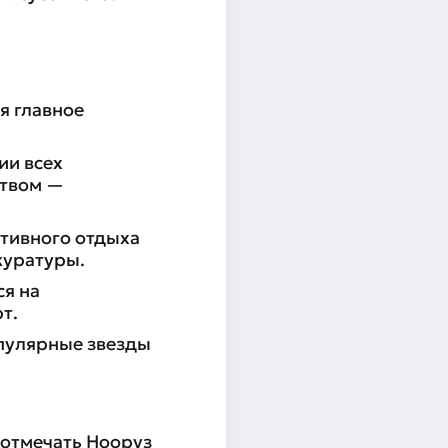
я главное
ии всех
ством —
ктивного отдыха
куратуры.
ся на
т.
опулярные звезды
 отмечать Нооруз