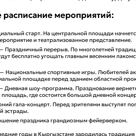
 расписание мероприятий:
иальный старт. На центральной площади начнетс
ероприятие и театрализованное представление.
0 — Праздничный перерыв. По многолетней традиц
дут бесплатно угощать главным весенним лаком
0 — Национальные спортивные игры. Любителей а
иальной площадке перед зданием областной про
0 — Дневная шоу-программа. Празднование вернет
площадь, где состоится большой дневной концер
рний гала-концерт. Перед зрителями выступят п
й эстрады.
ершение праздника грандиозным фейерверком.
ледние годы в Кыргызстане зародилась традиция