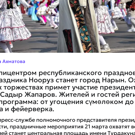
 Ахматова
эпицентром республиканского праздно
аздника Нооруз станет город Нарын. О
 торжествах примет участие президен
Садыр Жапаров. Жителей и гостей рег
программа: от угощения сүмөлөком до
а и фейерверка.
пресс-службе полномочного представителя прези
ти, праздничные мероприятия 21 марта охватят в
ей станет центральная площадь имени Турдакуна